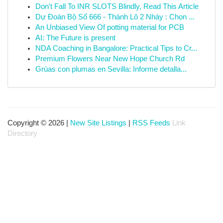
Don't Fall To INR SLOTS Blindly, Read This Article
Dự Đoán Bộ Số 666 - Thánh Lô 2 Nháy : Chọn ...
An Unbiased View Of potting material for PCB
AI: The Future is present
NDA Coaching in Bangalore: Practical Tips to Cr...
Premium Flowers Near New Hope Church Rd
Grúas con plumas en Sevilla: Informe detalla...
Copyright © 2026 |
New Site Listings
|
RSS Feeds
Link
Directory