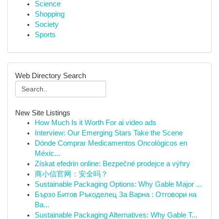
Science
Shopping
Society
Sports
Web Directory Search
New Site Listings
How Much Is it Worth For ai video ads
Interview: Our Emerging Stars Take the Scene
Dónde Comprar Medicamentos Oncológicos en
Méxic...
Získat efedrin online: Bezpečné prodejce a výhry
商小信官网：安全吗？
Sustainable Packaging Options: Why Gable Major ...
Бързо Битов Ръкоделец За Варна : Отговори на
Ва...
Sustainable Packaging Alternatives: Why Gable T...