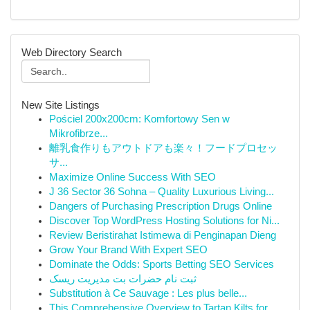
Web Directory Search
New Site Listings
Pościel 200x200cm: Komfortowy Sen w
Mikrofibrze...
離乳食作りもアウトドアも楽々！フードプロセッ
サ...
Maximize Online Success With SEO
J 36 Sector 36 Sohna – Quality Luxurious Living...
Dangers of Purchasing Prescription Drugs Online
Discover Top WordPress Hosting Solutions for Ni...
Review Beristirahat Istimewa di Penginapan Dieng
Grow Your Brand With Expert SEO
Dominate the Odds: Sports Betting SEO Services
ثبت نام حضرات بت مدیریت ریسک
Substitution à Ce Sauvage : Les plus belle...
This Comprehensive Overview to Tartan Kilts for...