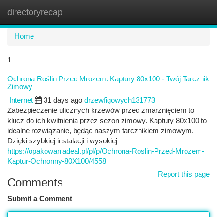
directoryrecap
Togg
navi
Home
1
Ochrona Roślin Przed Mrozem: Kaptury 80x100 - Twój Tarcznik
Zimowy
Internet
31 days ago
drzewfigowych131773
Zabezpieczenie ulicznych krzewów przed zmarznięciem to
klucz do ich kwitnienia przez sezon zimowy. Kaptury 80x100 to
idealne rozwiązanie, będąc naszym tarcznikiem zimowym.
Dzięki szybkiej instalacji i wysokiej
https://opakowaniadeal.pl/pl/p/Ochrona-Roslin-Przed-Mrozem-
Kaptur-Ochronny-80X100/4558
Report this page
Comments
Submit a Comment