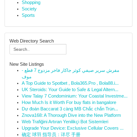
Shopping
Society
Sports
Web Directory Search
New Site Listings
مفرش سرير صيفي كوثر جاكار فاخر مزدوج 7 قطع -
موف
A Top Guide to Spotbet , Bola365.Pro , Bola88.i...
UK Steroids: Your Guide to Safe & Legal Altern...
View Talay 7 Condominium: Your Coastal Investme...
How Much Is it Worth For buy flats in bangalore
Dự đoán Baccarat 3 càng MB Chắc chắn Trún...
Znova168: A Thorough Dive into the New Platform
Web Trafiğini Artıran Yenilikçi Bot Sistemleri
Upgrade Your Device: Exclusive Cellular Covers ...
确定 球羽 指导员：详尽 手册