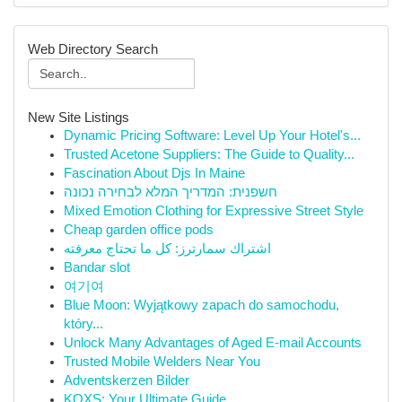
Web Directory Search
New Site Listings
Dynamic Pricing Software: Level Up Your Hotel's...
Trusted Acetone Suppliers: The Guide to Quality...
Fascination About Djs In Maine
חשפנית: המדריך המלא לבחירה נכונה
Mixed Emotion Clothing for Expressive Street Style
Cheap garden office pods
اشتراك سمارترز: كل ما تحتاج معرفته
Bandar slot
여기여
Blue Moon: Wyjątkowy zapach do samochodu,
który...
Unlock Many Advantages of Aged E-mail Accounts
Trusted Mobile Welders Near You
Adventskerzen Bilder
KQXS: Your Ultimate Guide