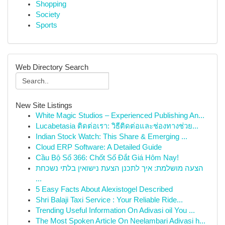
Shopping
Society
Sports
Web Directory Search
New Site Listings
White Magic Studios – Experienced Publishing An...
Lucabetasia ติดต่อเรา: วิธีติดต่อและช่องทางช่วย...
Indian Stock Watch: This Share & Emerging ...
Cloud ERP Software: A Detailed Guide
Cầu Bộ Số 366: Chốt Số Đắt Giá Hôm Nay!
הצעה מושלמת: איך לתכנן הצעת נישואין בלתי נשכחת
...
5 Easy Facts About Alexistogel Described
Shri Balaji Taxi Service : Your Reliable Ride...
Trending Useful Information On Adivasi oil You ...
The Most Spoken Article On Neelambari Adivasi h...