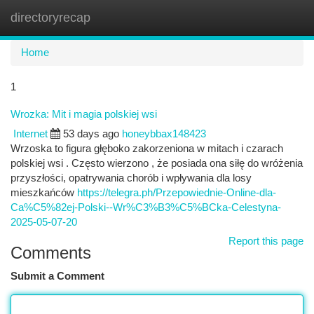
directoryrecap
Togg
navi
Home
1
Wrozka: Mit i magia polskiej wsi
Internet
53 days ago
honeybbax148423
Wrzoska to figura głęboko zakorzeniona w mitach i czarach
polskiej wsi . Często wierzono , że posiada ona siłę do wróżenia
przyszłości, opatrywania chorób i wpływania dla losy
mieszkańców
https://telegra.ph/Przepowiednie-Online-dla-
Ca%C5%82ej-Polski--Wr%C3%B3%C5%BCka-Celestyna-
2025-05-07-20
Report this page
Comments
Submit a Comment