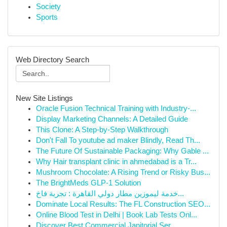
Society
Sports
Web Directory Search
New Site Listings
Oracle Fusion Technical Training with Industry-...
Display Marketing Channels: A Detailed Guide
This Clone: A Step-by-Step Walkthrough
Don't Fall To youtube ad maker Blindly, Read Th...
The Future Of Sustainable Packaging: Why Gable ...
Why Hair transplant clinic in ahmedabad is a Tr...
Mushroom Chocolate: A Rising Trend or Risky Bus...
The BrightMeds GLP-1 Solution
خدمة ليموزين مطار دولي القاهرة : تجربة فاخ...
Dominate Local Results: The FL Construction SEO...
Online Blood Test in Delhi | Book Lab Tests Onl...
Discover Best Commercial Janitorial Ser...