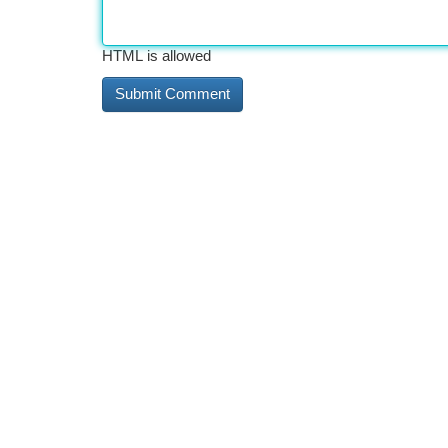
HTML is allowed