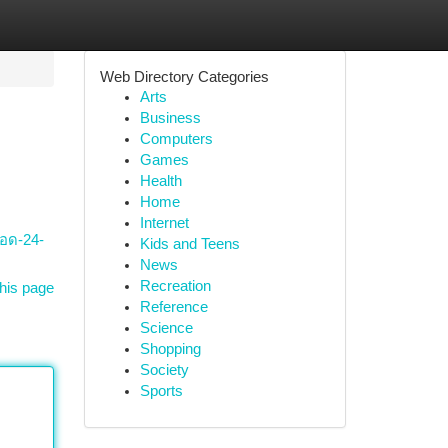
Web Directory Categories
Arts
Business
Computers
Games
Health
Home
Internet
ลอด-24-
Kids and Teens
News
Recreation
his page
Reference
Science
Shopping
Society
Sports