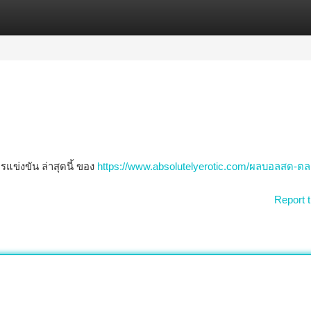
tegories
Register
Login
แข่งขัน ล่าสุดนี้ ของ
https://www.absolutelyerotic.com/ผลบอลสด-ต
Report t