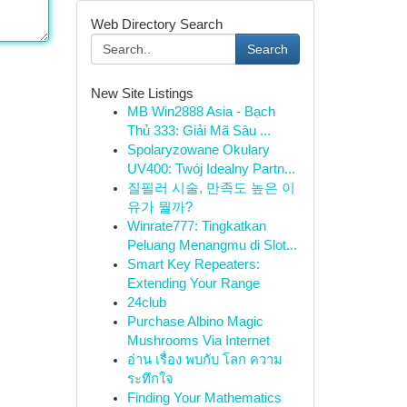
Web Directory Search
Search
New Site Listings
MB Win2888 Asia - Bạch
Thủ 333: Giải Mã Sâu ...
Spolaryzowane Okulary
UV400: Twój Idealny Partn...
질필러 시술, 만족도 높은 이
유가 뭘까?
Winrate777: Tingkatkan
Peluang Menangmu di Slot...
Smart Key Repeaters:
Extending Your Range
24club
Purchase Albino Magic
Mushrooms Via Internet
อ่าน เรื่อง พบกับ โลก ความ
ระทึกใจ
Finding Your Mathematics