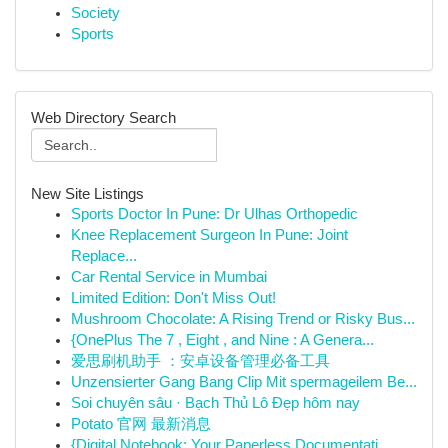
Society
Sports
Web Directory Search
New Site Listings
Sports Doctor In Pune: Dr Ulhas Orthopedic
Knee Replacement Surgeon In Pune: Joint
Replace...
Car Rental Service in Mumbai
Limited Edition: Don't Miss Out!
Mushroom Chocolate: A Rising Trend or Risky Bus...
{OnePlus The 7 , Eight , and Nine : A Genera...
爱思刷机助手 ：安卓设备管理必备工具
Unzensierter Gang Bang Clip Mit spermageilem Be...
Soi chuyên sâu · Bạch Thủ Lô Đẹp hôm nay
Potato 官网 最新消息
{Digital Notebook: Your Paperless Documentati...