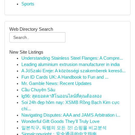
Sports
Web Directory Search
New Site Listings
Understanding Stainless Steel Flanges: A Compre...
Leading aluminium extrusion manufacturer in india
A JóSzaki Ereje: A közösségi szakemberek kereső...
Fun ID Cards UK: A Handbook to Fun and ...
Mr. Gamble News: Recent Updates
Cầu Chuyên Sâu
lg96: สุดยอดคาสิโนออนไลน์ที่คุณต้องลอง
Soi 24h đẹp hôm nay: XSMB Rồng Bạch Kim cực
chí...
Navigating Disputes: AAA and JAMS Arbitration i...
Wonderful Gift Goods They'll Truly Love
일본직구, 득템의 모든 것! 쇼핑몰 비교분석
Signalcopyright：安全通讯的中文指南