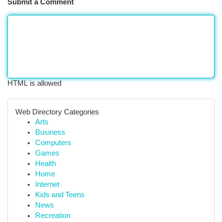
Submit a Comment
HTML is allowed
Web Directory Categories
Arts
Business
Computers
Games
Health
Home
Internet
Kids and Teens
News
Recreation