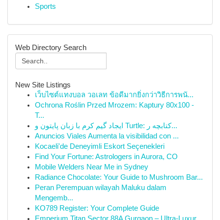
Sports
Web Directory Search
New Site Listings
เว็บไซต์แทงบอล วอเลท ข้อดีมากยิ่งกว่าวิธีการพนั...
Ochrona Roślin Przed Mrozem: Kaptury 80x100 -
T...
ایجاد گیم کرم با زبان پایتون و Turtle: کتابچه ر...
Anuncios Viales Aumenta la visibilidad con ...
Kocaeli'de Deneyimli Eskort Seçenekleri
Find Your Fortune: Astrologers in Aurora, CO
Mobile Welders Near Me in Sydney
Radiance Chocolate: Your Guide to Mushroom Bar...
Peran Perempuan wilayah Maluku dalam
Mengemb...
KO789 Register: Your Complete Guide
Emperium Titan Sector 88A Gurgaon – Ultra-Luxur...