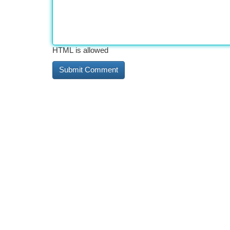
HTML is allowed