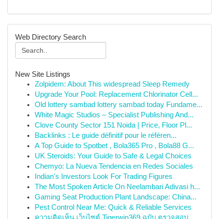
Web Directory Search
New Site Listings
Zolpidem: About This widespread Sleep Remedy
Upgrade Your Pool: Replacement Chlorinator Cell...
Old lottery sambad lottery sambad today Fundame...
White Magic Studios – Specialist Publishing And...
Clove County Sector 151 Noida | Price, Floor Pl...
Backlinks : Le guide définitif pour le référen...
A Top Guide to Spotbet , Bola365 Pro , Bola88 G...
UK Steroids: Your Guide to Safe & Legal Choices
Chemyo: La Nueva Tendencia en Redes Sociales
Indian's Investors Look For Trading Figures
The Most Spoken Article On Neelambari Adivasi h...
Gaming Seat Production Plant Landscape: China...
Pest Control Near Me: Quick & Reliable Services
ความคิดเห็น เว็บไซต์ Tigerwin369 ฉบับ ตรวจสอบ