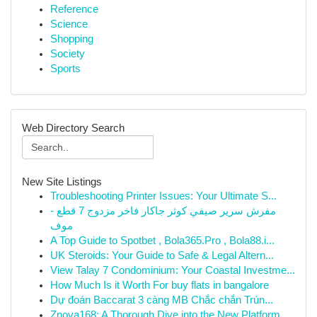
Reference
Science
Shopping
Society
Sports
Web Directory Search
New Site Listings
Troubleshooting Printer Issues: Your Ultimate S...
مفرش سرير صيفي كوثر جاكار فاخر مزدوج 7 قطع -
موف
A Top Guide to Spotbet , Bola365.Pro , Bola88.i...
UK Steroids: Your Guide to Safe & Legal Altern...
View Talay 7 Condominium: Your Coastal Investme...
How Much Is it Worth For buy flats in bangalore
Dự đoán Baccarat 3 càng MB Chắc chắn Trún...
Znova168: A Thorough Dive into the New Platform