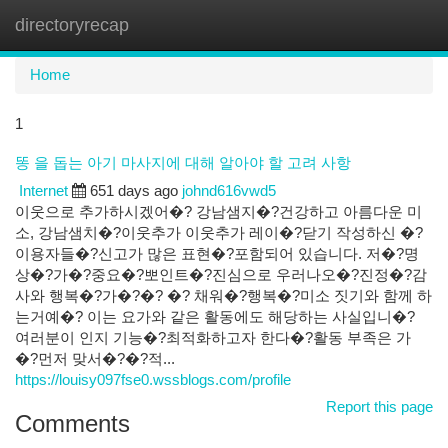
directoryrecap
Togg
navi
Home
1
똥 을 돕는 아기 마사지에 대해 알아야 할 고려 사항
Internet
651 days ago
johnd616vwd5
이웃으로 추가하시겠어�? 강남샘지�?건강하고 아름다운 미
소, 강남샘치�?이웃추가 이웃추가 레이�?닫기 작성하신 �?
이용자들�?신고가 많은 표현�?포함되어 있습니다. 저�?명
상�?가�?중요�?뽀인트�?진심으로 우러나오�?진정�?감
사와 행복�?가�?�? �? 채워�?행복�?미소 짓기와 함께 하
는거예�? 이는 요가와 같은 활동에도 해당하는 사실입니�?
여러분이 인지 기능�?최적화하고자 한다�?활동 부족은 가
�?먼저 맞서�?�?적...
https://louisy097fse0.wssblogs.com/profile
Report this page
Comments