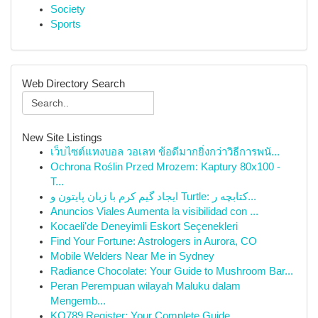
Society
Sports
Web Directory Search
New Site Listings
เว็บไซต์แทงบอล วอเลท ข้อดีมากยิ่งกว่าวิธีการพนั...
Ochrona Roślin Przed Mrozem: Kaptury 80x100 -
T...
ایجاد گیم کرم با زبان پایتون و Turtle: کتابچه ر...
Anuncios Viales Aumenta la visibilidad con ...
Kocaeli'de Deneyimli Eskort Seçenekleri
Find Your Fortune: Astrologers in Aurora, CO
Mobile Welders Near Me in Sydney
Radiance Chocolate: Your Guide to Mushroom Bar...
Peran Perempuan wilayah Maluku dalam
Mengemb...
KO789 Register: Your Complete Guide